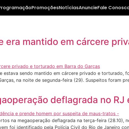
Programação
Promoções
Notícias
Anuncie
Fale Conosc
era mantido em cárcere priv
stava sendo mantido em cárcere privado e torturado, foi l
Garças, na noite de segunda-feira (29). Suspeitos foram 
aoperação deflagrada no RJ 
s na megaoperação deflagrada na terça-feira (28.10), no 
vem foi identificado pela Polícia Civil do Rio de Janeiro c