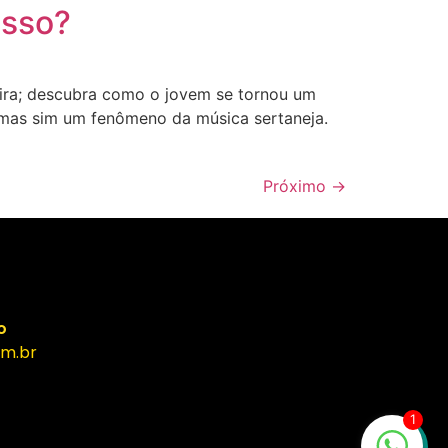
esso?
eira; descubra como o jovem se tornou um
, mas sim um fenômeno da música sertaneja.
Próximo
→
o
m.br
1