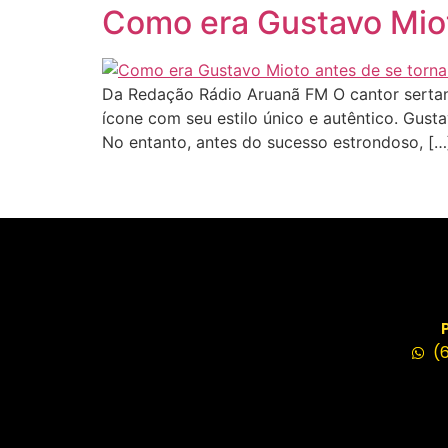
Como era Gustavo Miot
Da Redação Rádio Aruanã FM O cantor sertan
ícone com seu estilo único e autêntico. Gus
No entanto, antes do sucesso estrondoso, […
(