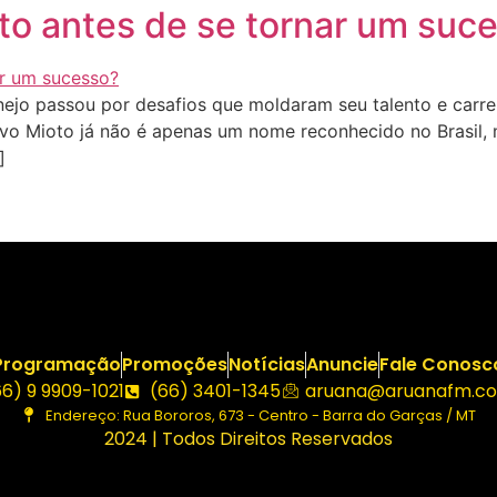
o antes de se tornar um suc
ejo passou por desafios que moldaram seu talento e carr
tavo Mioto já não é apenas um nome reconhecido no Brasil
]
Programação
Promoções
Notícias
Anuncie
Fale Conosc
66) 9 9909-1021
(66) 3401-1345
aruana@aruanafm.co
Endereço: Rua Bororos, 673 - Centro - Barra do Garças / MT
2024 | Todos Direitos Reservados