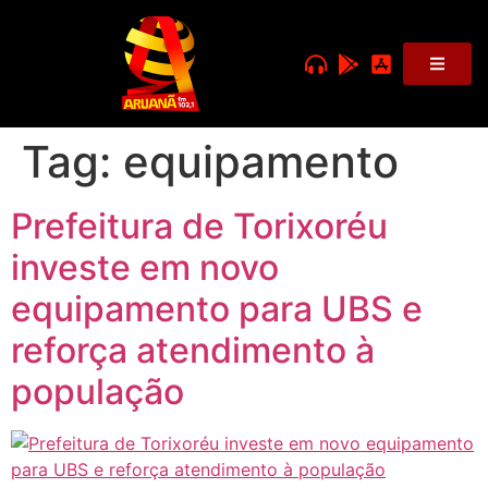
Tag:
equipamento
Prefeitura de Torixoréu
investe em novo
equipamento para UBS e
reforça atendimento à
população