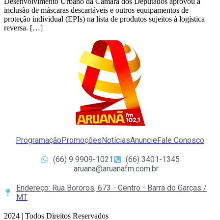
Desenvolvimento Urbano da Câmara dos Deputados aprovou a
inclusão de máscaras descartáveis e outros equipamentos de
proteção individual (EPIs) na lista de produtos sujeitos à logística
reversa. […]
Programação
Promoções
Notícias
Anuncie
Fale Conosco
(66) 9 9909-1021
(66) 3401-1345
aruana@aruanafm.com.br
Endereço: Rua Bororos, 673 - Centro - Barra do Garças /
MT
2024 | Todos Direitos Reservados