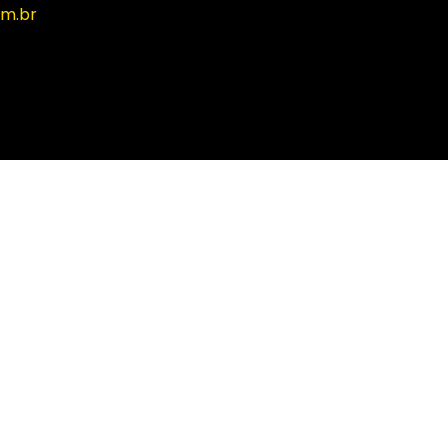
m.br
edebet güncel giriş
dedebet giriş
dedebet
ganobet güncel g