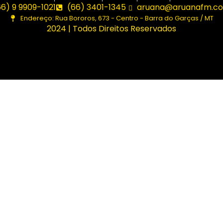
66) 9 9909-1021
(66) 3401-1345
aruana@aruanafm.co
Endereço: Rua Bororos, 673 - Centro - Barra do Garças / MT
2024 | Todos Direitos Reservados
iriş
mostbet
olabahis güncel giriş
olabahis giriş
olabahis
d