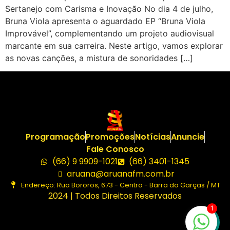
Sertanejo com Carisma e Inovação No dia 4 de julho,
Bruna Viola apresenta o aguardado EP “Bruna Viola
Improvável”, complementando um projeto audiovisual
marcante em sua carreira. Neste artigo, vamos explorar
as novas canções, a mistura de sonoridades […]
Programação
Promoções
Notícias
Anuncie
Fale Conosco
(66) 9 9909-1021
(66) 3401-1345
aruana@aruanafm.com.br
Endereço: Rua Bororos, 673 - Centro - Barra do Garças / MT
2024 | Todos Direitos Reservados
1