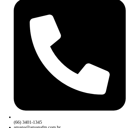
(66) 3401-1345
aruana@aruanafm.com.br