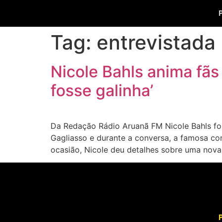
Tag:
entrevistada
Nicole Bahls anima fãs 
fosse galinha’
Da Redação Rádio Aruanã FM Nicole Bahls fo
Gagliasso e durante a conversa, a famosa co
ocasião, Nicole deu detalhes sobre uma nova