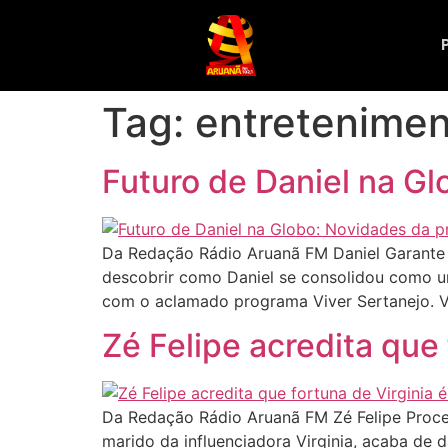
Tag:
entretenime
Futuro de Daniel na G
Da Redação Rádio Aruanã FM Daniel Garante 
descobrir como Daniel se consolidou como u
com o aclamado programa Viver Sertanejo. V
Zé Felipe acredita que 
Da Redação Rádio Aruanã FM Zé Felipe Proces
marido da influenciadora Virginia, acaba de