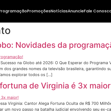
Programação
Promoções
Notícias
Anuncie
Fale Conosc
nto
lobo: Novidades da programaç
Sucesso na Globo até 2026: O Que Esperar do Programa Viv
m dos grandes nomes da televisão brasileira, garantindo 
amos explorar todos os […]
fortuna de Virginia é 3x maior
sa Virginia: Cantor Alega Fortuna Oculta de R$ 700 Milhõe
 dar um novo passo na batalha judicial envolvendo seu ex-