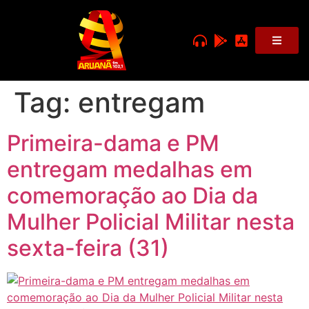
Tag:
entregam
Primeira-dama e PM
entregam medalhas em
comemoração ao Dia da
Mulher Policial Militar nesta
sexta-feira (31)