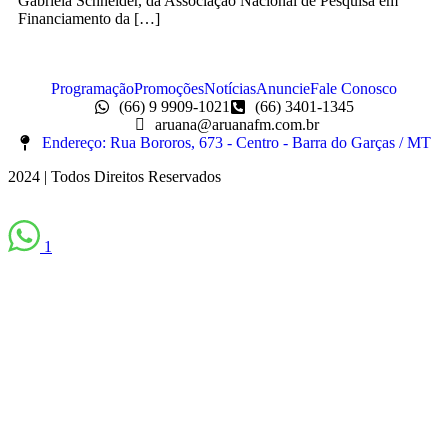
Gabriela Schneider, da Associação Nacional de Pesquisa em
Financiamento da […]
Programação
Promoções
Notícias
Anuncie
Fale Conosco
(66) 9 9909-1021
(66) 3401-1345
aruana@aruanafm.com.br
Endereço: Rua Bororos, 673 - Centro - Barra do Garças / MT
2024 | Todos Direitos Reservados
1
sibom
casibom güncel giriş
casibom giriş
casibom
casibom güncel giriş