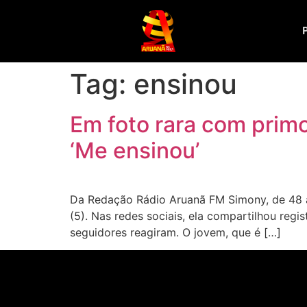
Tag:
ensinou
Em foto rara com primo
‘Me ensinou’
Da Redação Rádio Aruanã FM Simony, de 48 a
(5). Nas redes sociais, ela compartilhou regi
seguidores reagiram. O jovem, que é […]