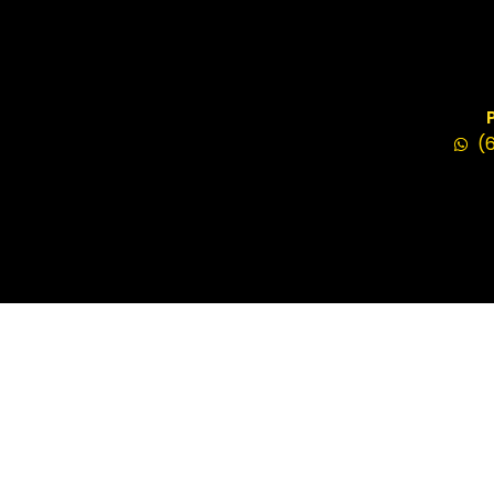
(
t
ultrabet güncel giriş
ultrabet giriş
ultrabet
ultrabet güncel 