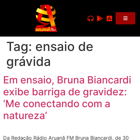
Tag:
ensaio de
grávida
Em ensaio, Bruna Biancardi
exibe barriga de gravidez:
‘Me conectando com a
natureza’
Da Redação Rádio Aruanã FM Bruna Biancardi, de 30