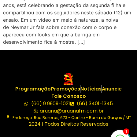
anos, está celebrando a gestação da segunda filha e
compartilhou com os seguidores neste sábado (12) um
ensaio. Em um vídeo em meio à natureza, a noiva
de Neymar Jr fala sobre conexão com o corpo e
apareceu com looks em que a barriga em
desenvolvimento fica à mostra. […]
Programação
Promoções
Notícias
Anuncie
Fale Conosco
(66) 9 9909-1021
(66) 3401-1345
aruana@aruanafm.com.br
Endereço: Rua Bororos, 673 - Centro - Barra do Garças / MT
2024 | Todos Direitos Reservados
1