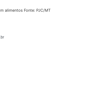
om alimentos Fonte: PJC/MT
.br
et giriş
starzbet
xslot güncel giriş
xslot giriş
xslot
xslot gün