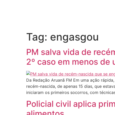
Tag:
engasgou
PM salva vida de rec
2º caso em menos de
Da Redação Aruanã FM Em uma ação rápida, pol
recém-nascida, de apenas 15 dias, que estav
iniciaram os primeiros socorros, com técnic
Policial civil aplica 
alimentos