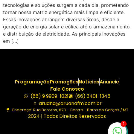
tecnologias e soluções surgem a cada dia, prometendo
tornar nossa matriz energética mais limpa e eficiente.
Essas inovações abrangem diversas áreas, desde a
geração de energia solar e eólica até o armazenamento
e distribuição de eletricidade. As principais inovações
em […]
Programação
Promoções
Notícias
Anuncie
Fale Conosco
(66) 9 9909-1021
(66) 3401-1345
aruana@aruanafm.com.br
Endereço: Rua Bororos, 673 - Centro - Barra do Garças / MT
2024 | Todos Direitos Reservados
1