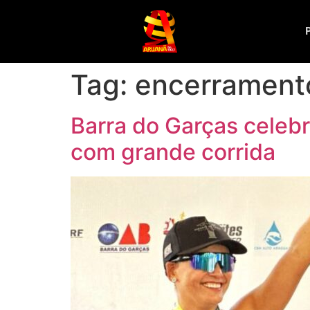
Tag:
encerrament
Barra do Garças celebr
com grande corrida