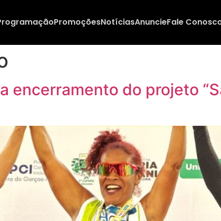
Programação
Promoções
Notícias
Anuncie
Fale Conosc
o
a encerramento do projeto “S