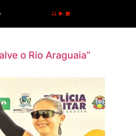
o
alve o Rio Araguaia”