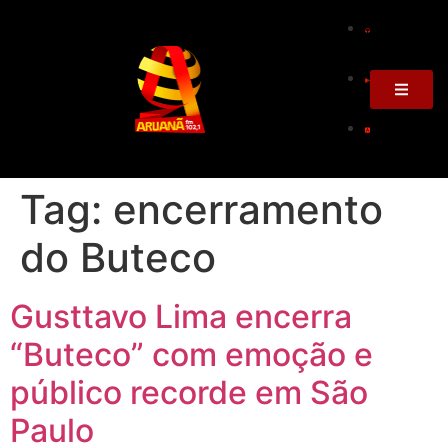
Tag:
encerramento
do Buteco
Gusttavo Lima encerra
“Buteco” com emoção e
público recorde em São
Paulo