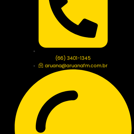
(66) 3401-1345
aruana@aruanafm.com.br