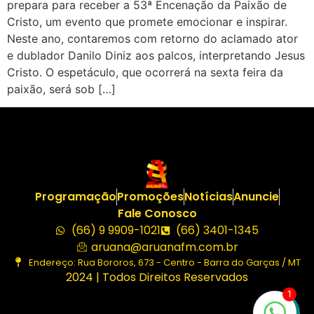
prepara para receber a 53ª Encenação da Paixão de
Cristo, um evento que promete emocionar e inspirar.
Neste ano, contaremos com retorno do aclamado ator
e dublador Danilo Diniz aos palcos, interpretando Jesus
Cristo. O espetáculo, que ocorrerá na sexta feira da
paixão, será sob […]
Programação
Promoções
Notícias
Anuncie
Fale Conosco
(66) 9 9909-1021
(66) 3401-1345
aruana@aruanafm.com.br
Endereço: Rua Bororos, 673 - Centro - Barra do Garças / MT
2024 | Todos Direitos Reservados
1