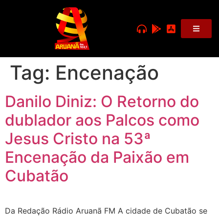
Tag:
Encenação
Danilo Diniz: O Retorno do
dublador aos Palcos como
Jesus Cristo na 53ª
Encenação da Paixão em
Cubatão
Da Redação Rádio Aruanã FM A cidade de Cubatão se