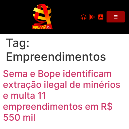
Tag:
Empreendimentos
Sema e Bope identificam
extração ilegal de minérios
e multa 11
empreendimentos em R$
550 mil