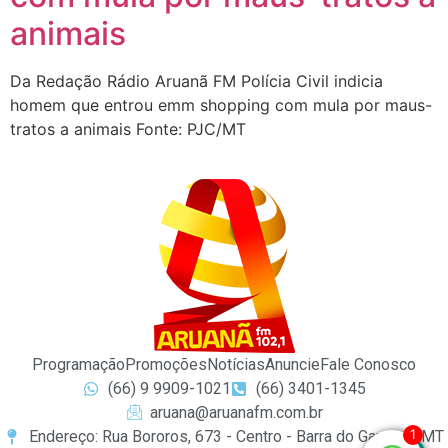
animais
Da Redação Rádio Aruanã FM Polícia Civil indicia
homem que entrou emm shopping com mula por maus-
tratos a animais Fonte: PJC/MT
Programação
Promoções
Notícias
Anuncie
Fale Conosco
(66) 9 9909-1021
(66) 3401-1345
aruana@aruanafm.com.br
1
Endereço: Rua Bororos, 673 - Centro - Barra do Garças / MT