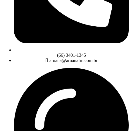
(66) 3401-1345
aruana@aruanafm.com.br