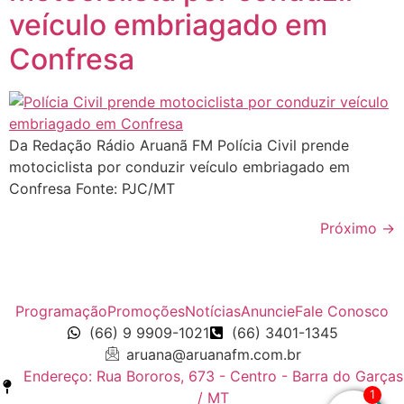
veículo embriagado em
Confresa
Da Redação Rádio Aruanã FM Polícia Civil prende
motociclista por conduzir veículo embriagado em
Confresa Fonte: PJC/MT
Próximo
→
Programação
Promoções
Notícias
Anuncie
Fale Conosco
(66) 9 9909-1021
(66) 3401-1345
aruana@aruanafm.com.br
Endereço: Rua Bororos, 673 - Centro - Barra do Garças
1
/ MT