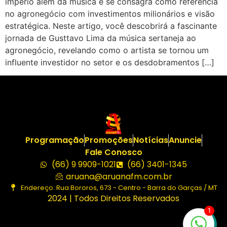
império além da música e se consagra como referência
no agronegócio com investimentos milionários e visão
estratégica. Neste artigo, você descobrirá a fascinante
jornada de Gusttavo Lima da música sertaneja ao
agronegócio, revelando como o artista se tornou um
influente investidor no setor e os desdobramentos […]
Programação
Promoções
Notícias
Anuncie
Fale Conosco
(66) 9 9909-1021
(66) 3401-1345
aruana@aruanafm.com.br
Endereço: Rua Bororos, 673 - Centro - Barra do Garças / MT
2024 | Todos Direitos Reservados
1