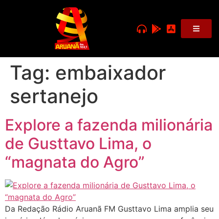
Tag:
embaixador
sertanejo
Explore a fazenda milionária
de Gusttavo Lima, o
“magnata do Agro”
Da Redação Rádio Aruanã FM Gusttavo Lima amplia seu