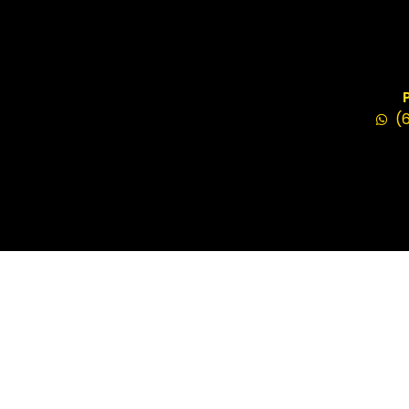
(
t
ultrabet güncel giriş
ultrabet giriş
ultrabet
ultrabet güncel 