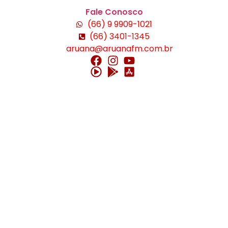
Fale Conosco
(66) 9 9909-1021
(66) 3401-1345
aruana@aruanafm.com.br
om
casibom güncel giriş
casibom giriş
casibom
casibom gün