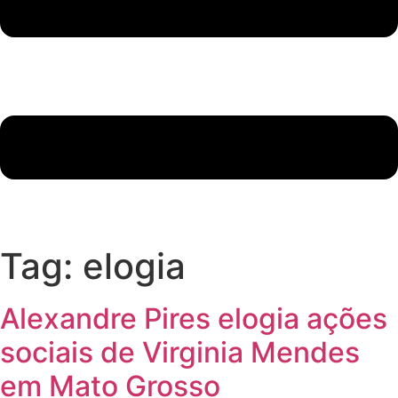
Tag:
elogia
Alexandre Pires elogia ações
sociais de Virginia Mendes
em Mato Grosso