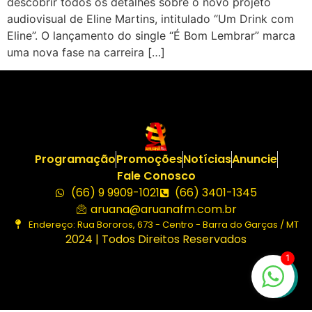
descobrir todos os detalhes sobre o novo projeto
audiovisual de Eline Martins, intitulado “Um Drink com
Eline”. O lançamento do single “É Bom Lembrar” marca
uma nova fase na carreira […]
Programação
Promoções
Notícias
Anuncie
Fale Conosco
(66) 9 9909-1021
(66) 3401-1345
aruana@aruanafm.com.br
Endereço: Rua Bororos, 673 - Centro - Barra do Garças / MT
2024 | Todos Direitos Reservados
1