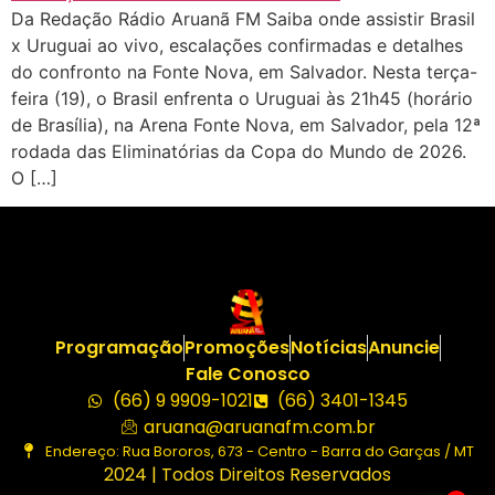
Da Redação Rádio Aruanã FM Saiba onde assistir Brasil
x Uruguai ao vivo, escalações confirmadas e detalhes
do confronto na Fonte Nova, em Salvador. Nesta terça-
feira (19), o Brasil enfrenta o Uruguai às 21h45 (horário
de Brasília), na Arena Fonte Nova, em Salvador, pela 12ª
rodada das Eliminatórias da Copa do Mundo de 2026.
O […]
Programação
Promoções
Notícias
Anuncie
Fale Conosco
(66) 9 9909-1021
(66) 3401-1345
aruana@aruanafm.com.br
Endereço: Rua Bororos, 673 - Centro - Barra do Garças / MT
2024 | Todos Direitos Reservados