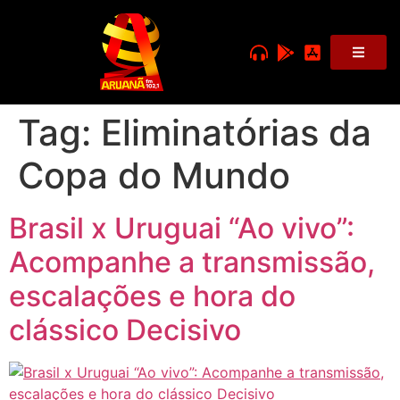
Tag:
Eliminatórias da
Copa do Mundo
Brasil x Uruguai “Ao vivo”:
Acompanhe a transmissão,
escalações e hora do
clássico Decisivo