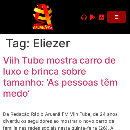
Tag:
Eliezer
Viih Tube mostra carro de
luxo e brinca sobre
tamanho: ‘As pessoas têm
medo’
Da Redação Rádio Aruanã FM Viih Tube, de 24 anos,
divertiu os seguidores ao mostrar o novo carro da
família nas redes sociais nesta quinta-feira (26). A