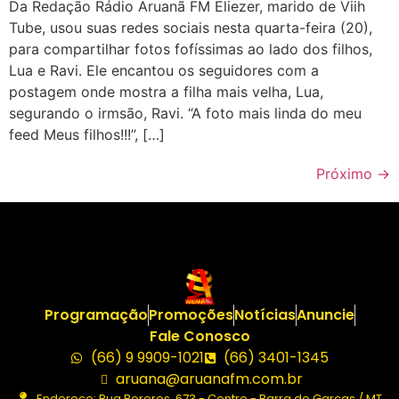
Da Redação Rádio Aruanã FM Eliezer, marido de Viih
Tube, usou suas redes sociais nesta quarta-feira (20),
para compartilhar fotos fofíssimas ao lado dos filhos,
Lua e Ravi. Ele encantou os seguidores com a
postagem onde mostra a filha mais velha, Lua,
segurando o irmsão, Ravi. “A foto mais linda do meu
feed Meus filhos!!!”, […]
Próximo
→
Programação
Promoções
Notícias
Anuncie
Fale Conosco
(66) 9 9909-1021
(66) 3401-1345
aruana@aruanafm.com.br
Endereço: Rua Bororos, 673 - Centro - Barra do Garças / MT