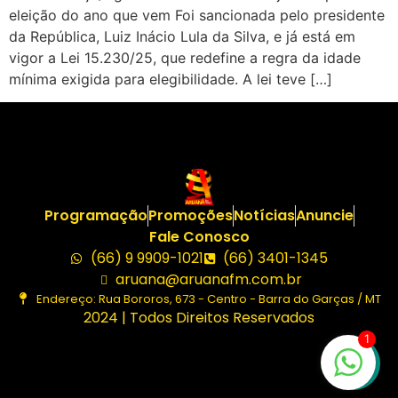
eleição do ano que vem Foi sancionada pelo presidente
da República, Luiz Inácio Lula da Silva, e já está em
vigor a Lei 15.230/25, que redefine a regra da idade
mínima exigida para elegibilidade. A lei teve […]
Programação
Promoções
Notícias
Anuncie
Fale Conosco
(66) 9 9909-1021
(66) 3401-1345
aruana@aruanafm.com.br
Endereço: Rua Bororos, 673 - Centro - Barra do Garças / MT
2024 | Todos Direitos Reservados
1