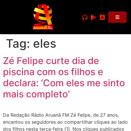
Tag:
eles
Zé Felipe curte dia de
piscina com os filhos e
declara: ‘Com eles me sinto
mais completo’
Da Redação Rádio Aruanã FM Zé Felipe, de 27 anos,
encantou os seguidores ao compartilhar cliques ao lado
dos filhos nesta terça-feira (1). Nos cliques publicados