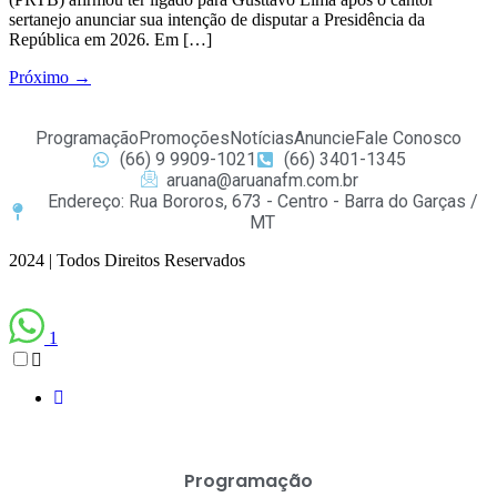
sertanejo anunciar sua intenção de disputar a Presidência da
República em 2026. Em […]
Próximo
→
Programação
Promoções
Notícias
Anuncie
Fale Conosco
(66) 9 9909-1021
(66) 3401-1345
aruana@aruanafm.com.br
Endereço: Rua Bororos, 673 - Centro - Barra do Garças /
MT
2024 | Todos Direitos Reservados
1
Programação