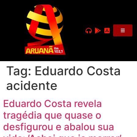
Tag:
Eduardo Costa
acidente
Eduardo Costa revela
tragédia que quase o
desfigurou e abalou sua