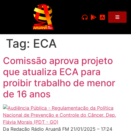
Tag:
ECA
Comissão aprova projeto
que atualiza ECA para
proibir trabalho de menor
de 16 anos
Da Redação Rádio Aruanã FM 21/01/2025 – 17:24