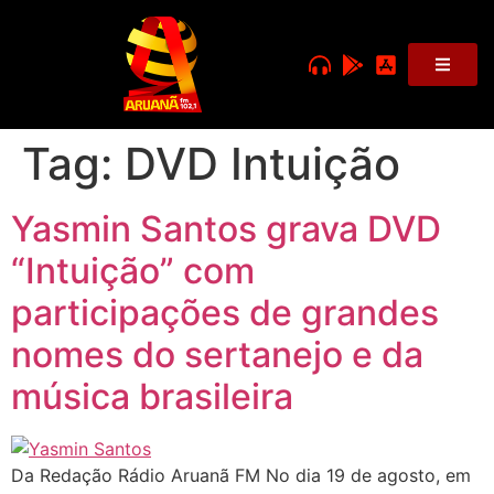
Tag:
DVD Intuição
Yasmin Santos grava DVD
“Intuição” com
participações de grandes
nomes do sertanejo e da
música brasileira
Da Redação Rádio Aruanã FM No dia 19 de agosto, em