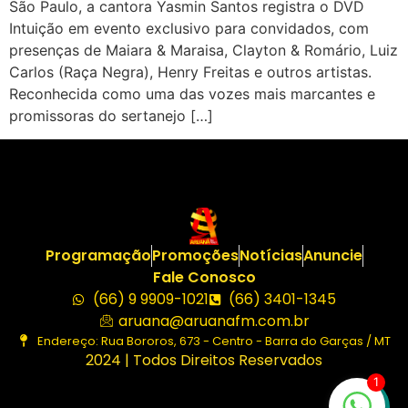
São Paulo, a cantora Yasmin Santos registra o DVD
Intuição em evento exclusivo para convidados, com
presenças de Maiara & Maraisa, Clayton & Romário, Luiz
Carlos (Raça Negra), Henry Freitas e outros artistas.
Reconhecida como uma das vozes mais marcantes e
promissoras do sertanejo […]
Programação
Promoções
Notícias
Anuncie
Fale Conosco
(66) 9 9909-1021
(66) 3401-1345
aruana@aruanafm.com.br
Endereço: Rua Bororos, 673 - Centro - Barra do Garças / MT
2024 | Todos Direitos Reservados
1