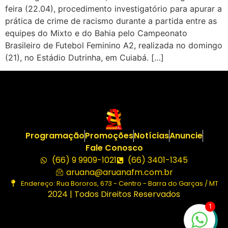
feira (22.04), procedimento investigatório para apurar a
prática de crime de racismo durante a partida entre as
equipes do Mixto e do Bahia pelo Campeonato
Brasileiro de Futebol Feminino A2, realizada no domingo
(21), no Estádio Dutrinha, em Cuiabá. […]
Programação
Promoções
Notícias
Anuncie
Fale Conosco
(66) 9 9909-1021
(66) 3401-1345
aruana@aruanafm.com.br
Endereço: Rua Bororos, 673 - Centro - Barra do Garças / MT
2024 | Todos Direitos Reservados
1