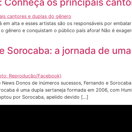
 Conheça os principais canto
em alta e esses artistas são os responsáveis por embala
 o gênero e conquistam o público país afora! Não é exager
 e Sorocaba: a jornada de uma
 News Donos de inúmeros sucessos, Fernando e Sorocaba 
orocaba é uma dupla sertaneja formada em 2006, com Hum
optou por Sorocaba, apelido devido […]