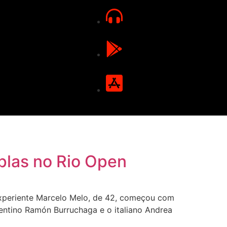
uplas no Rio Open
experiente Marcelo Melo, de 42, começou com
gentino Ramón Burruchaga e o italiano Andrea