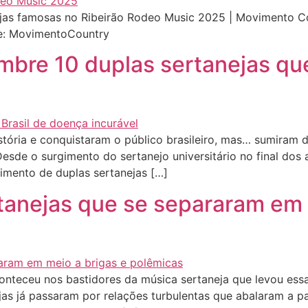
jas famosas no Ribeirão Rodeo Music 2025 | Movimento C
e: MovimentoCountry
bre 10 duplas sertanejas qu
tória e conquistaram o público brasileiro, mas… sumiram d
sde o surgimento do sertanejo universitário no final dos 
imento de duplas sertanejas […]
tanejas que se separaram em 
nteceu nos bastidores da música sertaneja que levou essa
ejas já passaram por relações turbulentas que abalaram a 