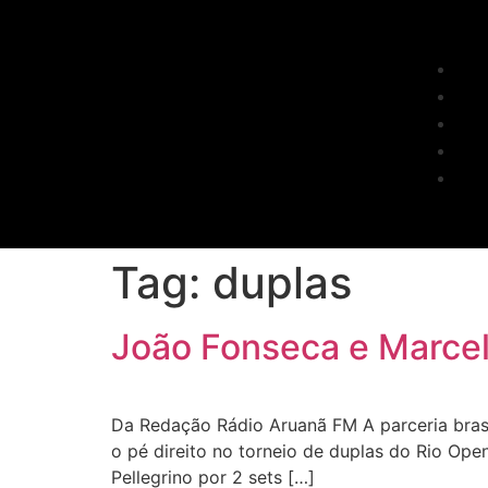
Tag:
duplas
João Fonseca e Marcel
Da Redação Rádio Aruanã FM A parceria bras
o pé direito no torneio de duplas do Rio Ope
Pellegrino por 2 sets […]