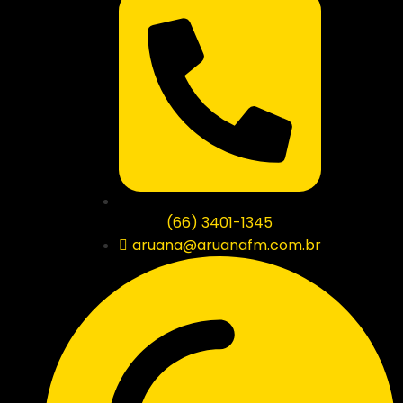
(66) 3401-1345
aruana@aruanafm.com.br