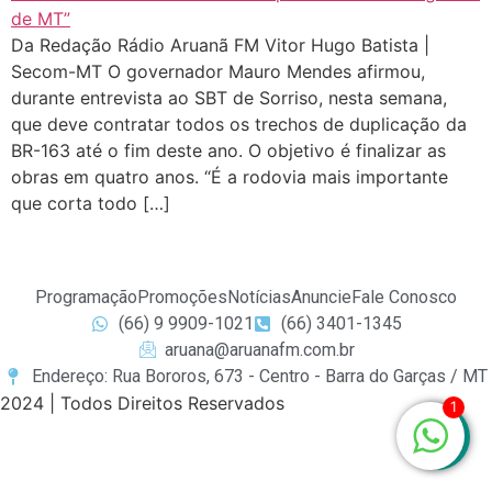
Da Redação Rádio Aruanã FM Vitor Hugo Batista |
Secom-MT O governador Mauro Mendes afirmou,
durante entrevista ao SBT de Sorriso, nesta semana,
que deve contratar todos os trechos de duplicação da
BR-163 até o fim deste ano. O objetivo é finalizar as
obras em quatro anos. “É a rodovia mais importante
que corta todo […]
Programação
Promoções
Notícias
Anuncie
Fale Conosco
(66) 9 9909-1021
(66) 3401-1345
aruana@aruanafm.com.br
Endereço: Rua Bororos, 673 - Centro - Barra do Garças / MT
2024 | Todos Direitos Reservados
1
giriş
casibom
casibom güncel giriş
casibom giriş
casibom