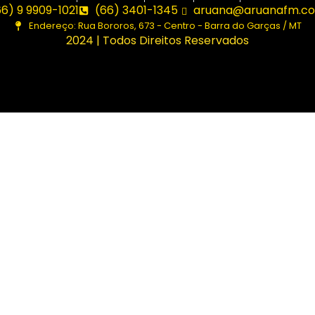
66) 9 9909-1021
(66) 3401-1345
aruana@aruanafm.co
Endereço: Rua Bororos, 673 - Centro - Barra do Garças / MT
2024 | Todos Direitos Reservados
asibom güncel giriş
casibom giriş
casibom
casibom güncel 