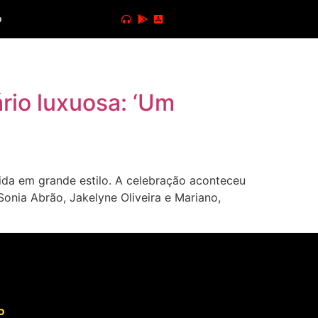
o
rio luxuosa: ‘Um
da em grande estilo. A celebração aconteceu
onia Abrão, Jakelyne Oliveira e Mariano,
o