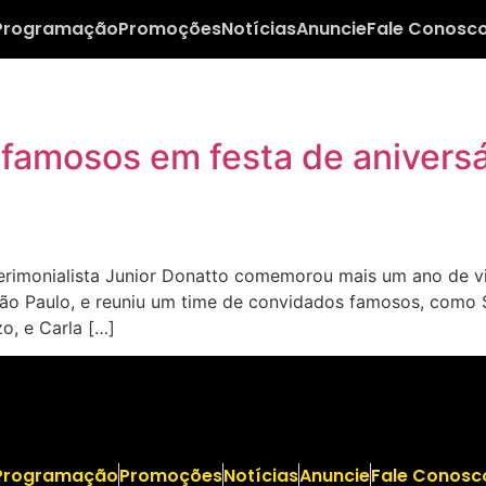
Programação
Promoções
Notícias
Anuncie
Fale Conosc
 famosos em festa de aniversá
rimonialista Junior Donatto comemorou mais um ano de vi
São Paulo, e reuniu um time de convidados famosos, como S
o, e Carla […]
Programação
Promoções
Notícias
Anuncie
Fale Conosc