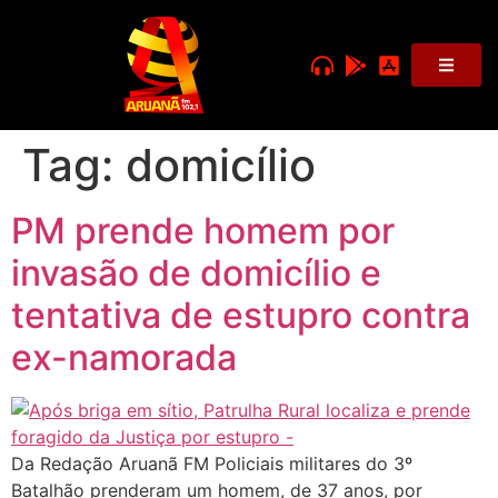
Tag:
domicílio
PM prende homem por
invasão de domicílio e
tentativa de estupro contra
ex-namorada
Da Redação Aruanã FM Policiais militares do 3º
Batalhão prenderam um homem, de 37 anos, por