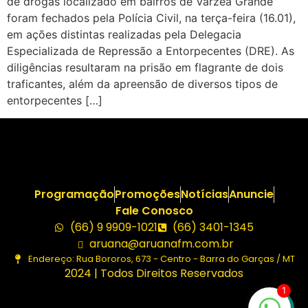
de drogas localizado em bairros de Várzea Grande
foram fechados pela Polícia Civil, na terça-feira (16.01),
em ações distintas realizadas pela Delegacia
Especializada de Repressão a Entorpecentes (DRE). As
diligências resultaram na prisão em flagrante de dois
traficantes, além da apreensão de diversos tipos de
entorpecentes […]
Programação
Promoções
Notícias
Anuncie
Fale Conosco
(66) 9 9909-1021
(66) 3401-1345
aruana@aruanafm.com.br
Endereço: Rua Bororos, 673 - Centro - Barra do Garças / MT
2024 | Todos Direitos Reservados
1