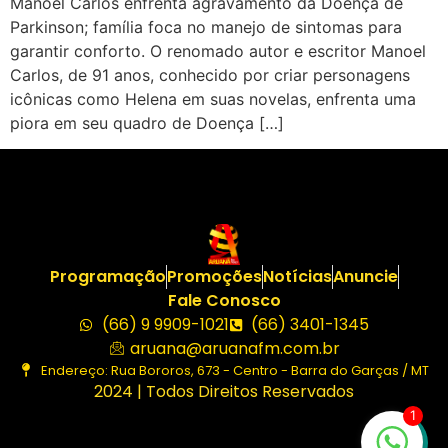
Manoel Carlos enfrenta agravamento da Doença de
Parkinson; família foca no manejo de sintomas para
garantir conforto. O renomado autor e escritor Manoel
Carlos, de 91 anos, conhecido por criar personagens
icônicas como Helena em suas novelas, enfrenta uma
piora em seu quadro de Doença […]
Programação
Promoções
Notícias
Anuncie
Fale Conosco
(66) 9 9909-1021
(66) 3401-1345
aruana@aruanafm.com.br
Endereço: Rua Bororos, 673 - Centro - Barra do Garças / MT
2024 | Todos Direitos Reservados
1