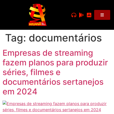
Tag:
documentários
Empresas de streaming
fazem planos para produzir
séries, filmes e
documentários sertanejos
em 2024