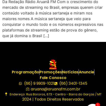
Da Redação Rádio Aruanã FM Com o crescimento do
mercado de streaming no Brasil, empresas querem criar
conteúdo voltado à música sertaneja e miram nos
maiores nomes A música sertaneja que veio para
conquistar o mundo todo e os números expressivos nas
plataformas de streaming estão de prova do gênero,
que já domina o Brasil […]
Programação
Promoções
Notícias
Anuncie
Fale Conosco
(66) 9 9909-1021
(66) 3401-1345
aruana@aruanafm.com.br
Endereço: Rua Bororos, 673 - Centro - Barra do Garças / MT
2024 | Todos Direitos Reservados
1