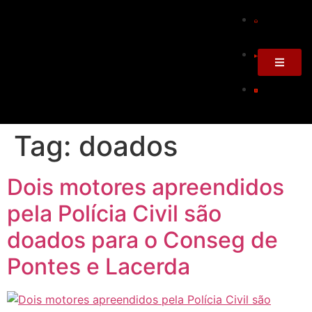
Tag:
doados
Dois motores apreendidos
pela Polícia Civil são
doados para o Conseg de
Pontes e Lacerda