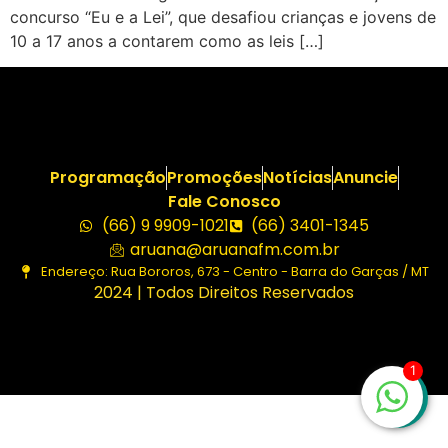
concurso “Eu e a Lei”, que desafiou crianças e jovens de
10 a 17 anos a contarem como as leis […]
Programação
Promoções
Notícias
Anuncie
Fale Conosco
(66) 9 9909-1021
(66) 3401-1345
aruana@aruanafm.com.br
Endereço: Rua Bororos, 673 - Centro - Barra do Garças / MT
2024 | Todos Direitos Reservados
1
zbet
starzbet güncel giriş
starzbet giriş
starzbet
starzbet gü