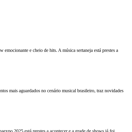
mocionante e cheio de hits. A música sertaneja está prestes a
 mais aguardados no cenário musical brasileiro, traz novidades
expo 2025 está prestes a acontecer e a grade de shows já foi