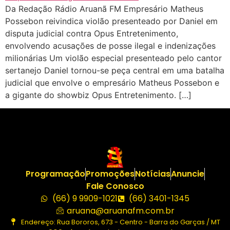
Da Redação Rádio Aruanã FM Empresário Matheus
Possebon reivindica violão presenteado por Daniel em
disputa judicial contra Opus Entretenimento,
envolvendo acusações de posse ilegal e indenizações
milionárias Um violão especial presenteado pelo cantor
sertanejo Daniel tornou-se peça central em uma batalha
judicial que envolve o empresário Matheus Possebon e
a gigante do showbiz Opus Entretenimento. […]
Programação
Promoções
Notícias
Anuncie
Fale Conosco
(66) 9 9909-1021
(66) 3401-1345
aruana@aruanafm.com.br
Endereço: Rua Bororos, 673 - Centro - Barra do Garças / MT