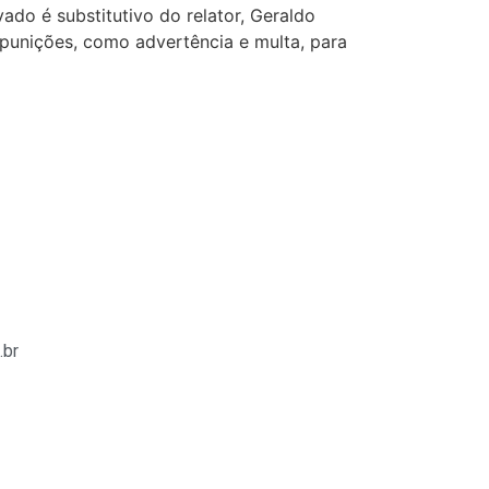
o é substitutivo do relator, Geraldo
punições, como advertência e multa, para
.br
ş
betasus
betasus güncel giriş
betasus giriş
betasus
betasu