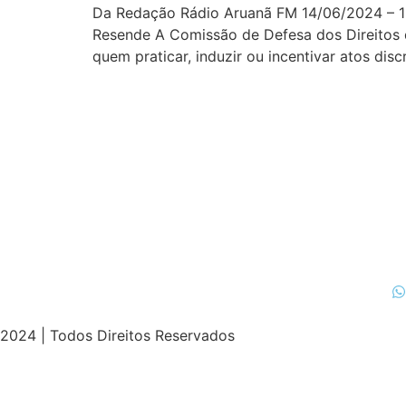
Da Redação Rádio Aruanã FM 14/06/2024 – 19
Resende A Comissão de Defesa dos Direitos 
quem praticar, induzir ou incentivar atos di
2024 | Todos Direitos Reservados
t
ultrabet güncel giriş
ultrabet giriş
ultrabet
ultrabet güncel 