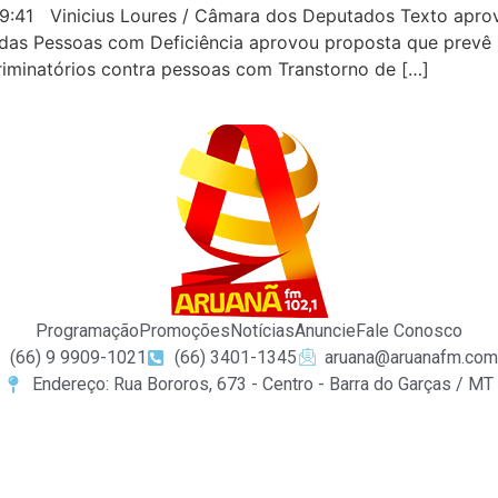
:41 Vinicius Loures / Câmara dos Deputados Texto aprovad
das Pessoas com Deficiência aprovou proposta que prevê 
scriminatórios contra pessoas com Transtorno de […]
Programação
Promoções
Notícias
Anuncie
Fale Conosco
(66) 9 9909-1021
(66) 3401-1345
aruana@aruanafm.com
Endereço: Rua Bororos, 673 - Centro - Barra do Garças / MT
giriş
ultrabet giriş
ultrabet
betasus güncel giriş
betasus giri