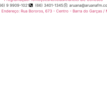
66) 9 9909-1021
(66) 3401-1345
aruana@aruanafm.c
Endereço: Rua Bororos, 673 - Centro - Barra do Garças /
cel giriş
starzbet giriş
starzbet
starzbet güncel giriş
starzb