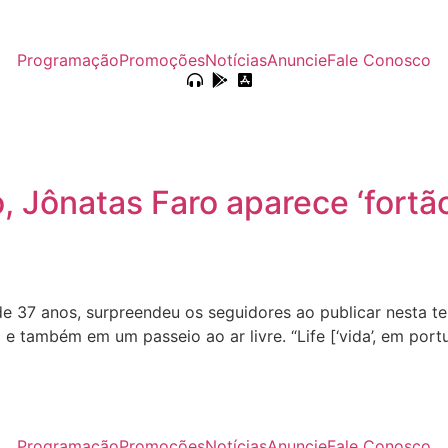
Programação
Promoções
Notícias
Anuncie
Fale Conosco
, Jônatas Faro aparece ‘fortão
37 anos, surpreendeu os seguidores ao publicar nesta terç
 também em um passeio ao ar livre. “Life [‘vida’, em portu
Programação
Promoções
Notícias
Anuncie
Fale Conosco