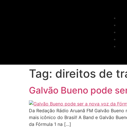
Tag:
direitos de t
Galvão Bueno pode ser
Da Redação Rádio Aruanã FM Galvão Bueno ne
mais icônico do Brasil! A Band e Galvão Bueno
da Fórmula 1 na […]