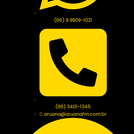
(66) 9 9909-1021
(66) 3401-1345
aruana@aruanafm.com.br