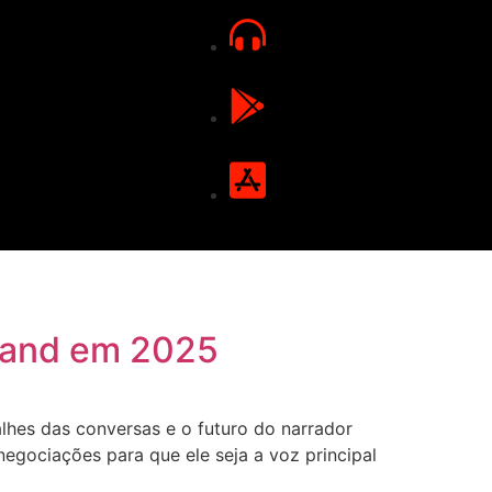
 Band em 2025
hes das conversas e o futuro do narrador
negociações para que ele seja a voz principal