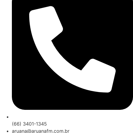
(66) 3401-1345
aruana@aruanafm.com.br