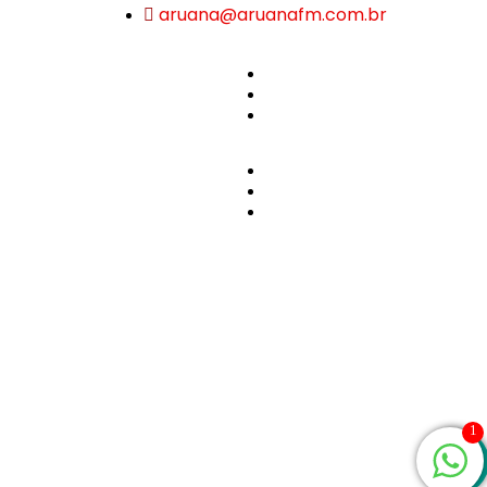
aruana@aruanafm.com.br
l
iptv satın al
mostbet güncel giriş
mostbet giriş
mostbet
olabahis güncel 
1