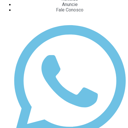
Anuncie
Fale Conosco