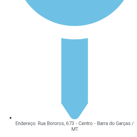
Endereço: Rua Bororos, 673 - Centro - Barra do Garças /
MT